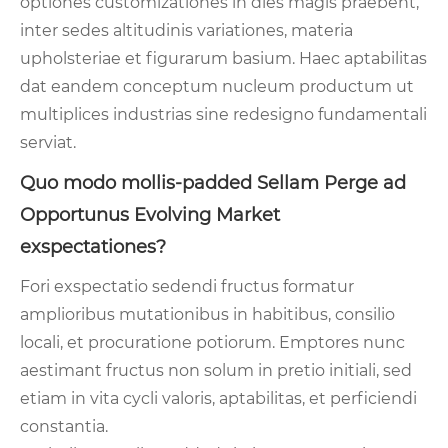
optiones customizationes in dies magis praebent,
inter sedes altitudinis variationes, materia
upholsteriae et figurarum basium. Haec aptabilitas
dat eandem conceptum nucleum productum ut
multiplices industrias sine redesigno fundamentali
serviat.
Quo modo mollis-padded Sellam Perge ad
Opportunus Evolving Market
exspectationes?
Fori exspectatio sedendi fructus formatur
amplioribus mutationibus in habitibus, consilio
locali, et procuratione potiorum. Emptores nunc
aestimant fructus non solum in pretio initiali, sed
etiam in vita cycli valoris, aptabilitas, et perficiendi
constantia.