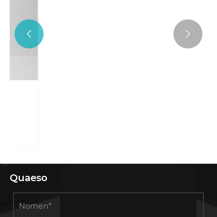


Quid elige a dis-viverra ostentationem
stare pro vestri negotium?
View More >>
Quaeso