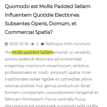
Quomodo est Mollis Padded Sellam
Influentem Quotidie Electiones
Subsentes Operis, Domum, et
Commercial Spatia?
2025-12-16
2
Relinque mihi nuntium
The
Mollis-padded Sellam
emersit ut versatilis
solutio sedendi destinata ad evolvendas
exigentias interiorum recentiorum, ambitus
professionales et multi- propositi spatia. Inter
traditionales sellae rigidae et cathedrae plene
erectae positae, hoc genus productum librat
formam compactam, consolationem tangendi et
fabricam firmitatem. Focus centralis huius
discussionis est examinare quomodo sella mollia