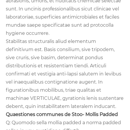
abrasionis, umoris, et nuditatis chemicae selectae
sunt. In uncinis professionalibus sicut clinicae vel
laboratoriae, superficies antimicrobiales et faciles
mundae saepe specificatae sunt ad protocolla
hygiene occurrere.
Stabilitas structuralis aliud elementum
definitivum est. Basis consilium, sive tripodem,
sive cruris, sive basim, determinat pondus
distributionis et resistentiam tiendi. Articuli
confirmati et vestigia anti-lapsi salutem in levibus
vel inaequalibus contignatione augent. In
figurationibus mobilibus, triae qualitas et
machinae VERTICULAE, gyrationis lenis sustentare
debent, quin instabilitatem lateralem inducant.
Quaestiones communes de Stoo- Mollis Padded
Q: Quomodo sella mollia padded a norma padded