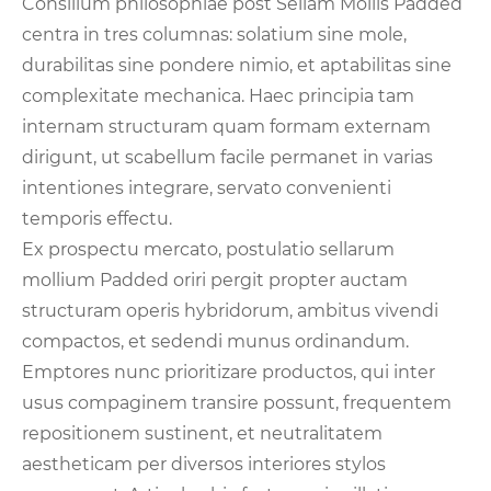
Consilium philosophiae post Sellam Mollis Padded
centra in tres columnas: solatium sine mole,
durabilitas sine pondere nimio, et aptabilitas sine
complexitate mechanica. Haec principia tam
internam structuram quam formam externam
dirigunt, ut scabellum facile permanet in varias
intentiones integrare, servato convenienti
temporis effectu.
Ex prospectu mercato, postulatio sellarum
mollium Padded oriri pergit propter auctam
structuram operis hybridorum, ambitus vivendi
compactos, et sedendi munus ordinandum.
Emptores nunc prioritizare productos, qui inter
usus compaginem transire possunt, frequentem
repositionem sustinent, et neutralitatem
aestheticam per diversos interiores stylos