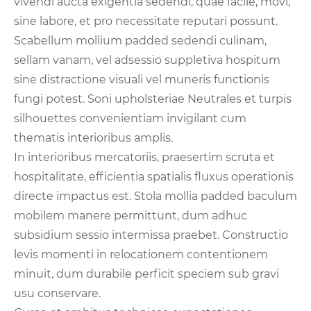
vivendi aucta exigentia sedendi, quae facile, movi,
sine labore, et pro necessitate reputari possunt.
Scabellum mollium padded sedendi culinam,
sellam vanam, vel adsessio suppletiva hospitum
sine distractione visuali vel muneris functionis
fungi potest. Soni upholsteriae Neutrales et turpis
silhouettes convenientiam invigilant cum
thematis interioribus amplis.
In interioribus mercatoriis, praesertim scruta et
hospitalitate, efficientia spatialis fluxus operationis
directe impactus est. Stola mollia padded baculum
mobilem manere permittunt, dum adhuc
subsidium sessio intermissa praebet. Constructio
levis momenti in relocationem contentionem
minuit, dum durabile perficit speciem sub gravi
usu conservare.