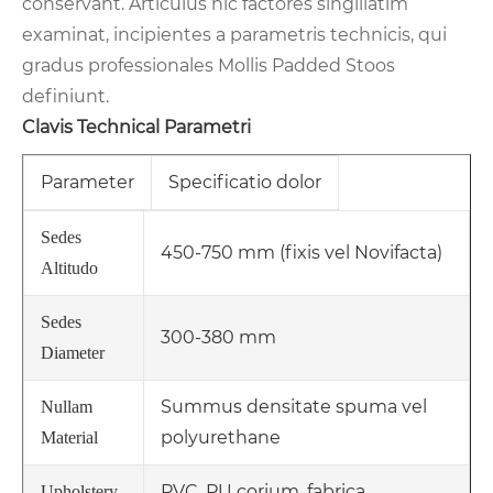
conservant. Articulus hic factores singillatim
examinat, incipientes a parametris technicis, qui
gradus professionales Mollis Padded Stoos
definiunt.
Clavis Technical Parametri
Parameter
Specificatio dolor
Sedes
450-750 mm (fixis vel Novifacta)
Altitudo
Sedes
300-380 mm
Diameter
Summus densitate spuma vel
Nullam
polyurethane
Material
PVC, PU corium, fabrica,
Upholstery