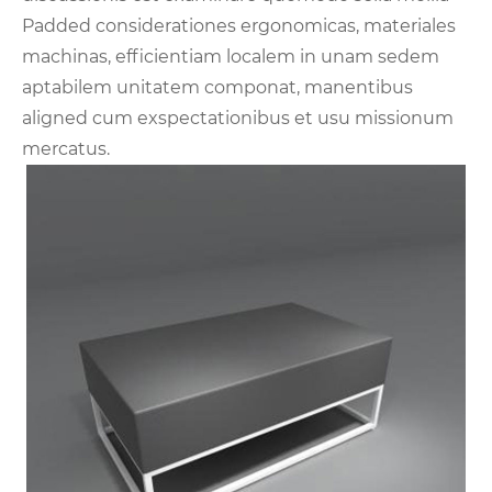
Padded considerationes ergonomicas, materiales
machinas, efficientiam localem in unam sedem
aptabilem unitatem componat, manentibus
aligned cum exspectationibus et usu missionum
mercatus.