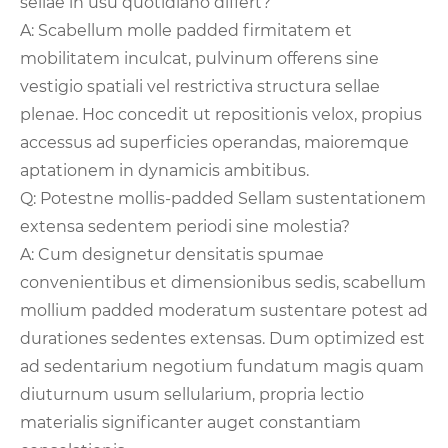
sellae in usu quotidiano differt?
A: Scabellum molle padded firmitatem et
mobilitatem inculcat, pulvinum offerens sine
vestigio spatiali vel restrictiva structura sellae
plenae. Hoc concedit ut repositionis velox, propius
accessus ad superficies operandas, maioremque
aptationem in dynamicis ambitibus.
Q: Potestne mollis-padded Sellam sustentationem
extensa sedentem periodi sine molestia?
A: Cum designetur densitatis spumae
convenientibus et dimensionibus sedis, scabellum
mollium padded moderatum sustentare potest ad
durationes sedentes extensas. Dum optimized est
ad sedentarium negotium fundatum magis quam
diuturnum usum sellularium, propria lectio
materialis significanter auget constantiam