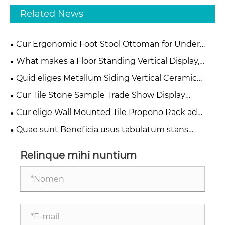
Related News
Cur Ergonomic Foot Stool Ottoman for Under
Desk Becoming Essential for Modern Office
What makes a Floor Standing Vertical Display,
Comfort?
Stand Rack the Most Effective Solution for Modern
Quid eliges Metallum Siding Vertical Ceramic
Retail and Exhibition Spaces
Display Rack Shelf for Your Store
Cur Tile Stone Sample Trade Show Display
Essentiale pro Modern Showrooms
Cur elige Wall Mounted Tile Propono Rack ad
Trade Show ad augendae tuum Booth
Quae sunt Beneficia usus tabulatum stans
Sample Propono Eculeo pro Negotia tua
Relinque mihi nuntium