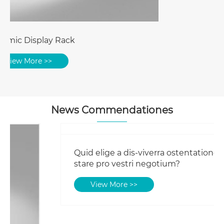
ascensum reliquum tempus advenerit
repono
View More >>
News Commendationes