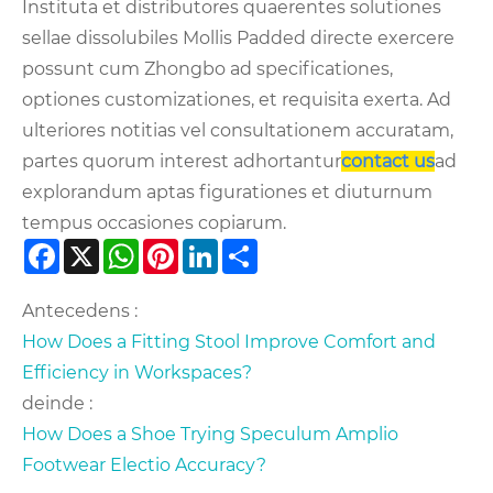
Instituta et distributores quaerentes solutiones
sellae dissolubiles Mollis Padded directe exercere
possunt cum Zhongbo ad specificationes,
optiones customizationes, et requisita exerta. Ad
ulteriores notitias vel consultationem accuratam,
partes quorum interest adhortantur
contact us
ad
explorandum aptas figurationes et diuturnum
tempus occasiones copiarum.
Facebook
X
WhatsApp
Pinterest
LinkedIn
Share
Antecedens :
How Does a Fitting Stool Improve Comfort and
Efficiency in Workspaces?
deinde :
How Does a Shoe Trying Speculum Amplio
Footwear Electio Accuracy?