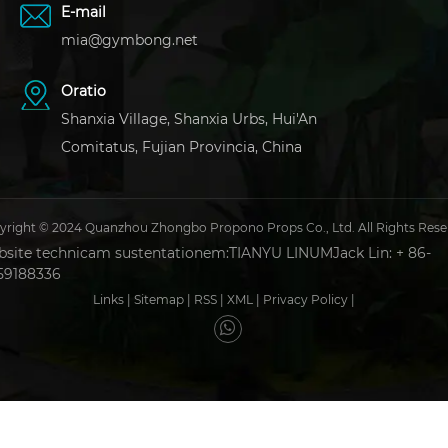
E-mail
mia@gymbong.net
Oratio
Shanxia Village, Shanxia Urbs, Hui'An
Comitatus, Fujian Provincia, China
yright © 2024 Quanzhou Zhongbo Propono Props Co., Ltd. All Rights Rese
site technicam sustentationem:
TIANYU LINUM
Jack Lin: + 86-
59188336
Links
|
Sitemap
|
RSS
|
XML
|
Privacy Policy
|