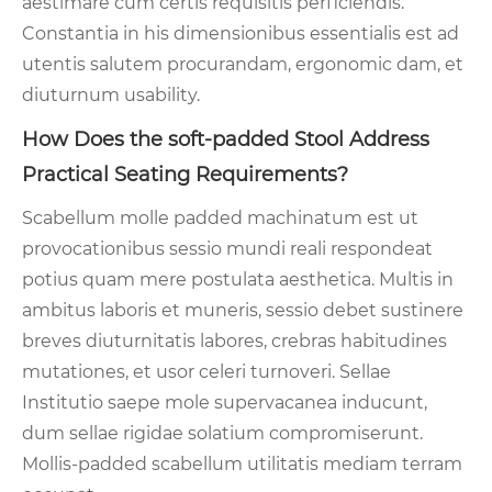
aestimare cum certis requisitis perficiendis.
Constantia in his dimensionibus essentialis est ad
utentis salutem procurandam, ergonomic dam, et
diuturnum usability.
How Does the soft-padded Stool Address
Practical Seating Requirements?
Scabellum molle padded machinatum est ut
provocationibus sessio mundi reali respondeat
potius quam mere postulata aesthetica. Multis in
ambitus laboris et muneris, sessio debet sustinere
breves diuturnitatis labores, crebras habitudines
mutationes, et usor celeri turnoveri. Sellae
Institutio saepe mole supervacanea inducunt,
dum sellae rigidae solatium compromiserunt.
Mollis-padded scabellum utilitatis mediam terram